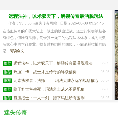
远程法神，以术驭天下，解锁传奇最洒脱玩法
作者：93fu.com迷失传奇网站 日期:2026-08-09 09:24:45
在热血传奇的广袤大陆上，战士的铁血近战、道士的制衡续航各
有特色，但唯有法师，凭借独一无二的远程法术体系，成为无数
玩家心中的本命职业。摒弃贴身肉搏的凶险，不靠消耗拉扯的隐
忍...
阅读全文
远程法神，以术驭天下，解锁传奇最洒脱玩法
08-09
推荐
热血冲锋，战士才是传奇的终极信仰
08-08
推荐
元素执棋者，法师 —— 玛法大陆永远的战场核心
08-07
推荐
隐于乱世掌生死，玛法道士从来不是配角
08-06
推荐
孤胆战士：一人一剑，踏平玛法所有围剿
08-05
推荐
迷失传奇