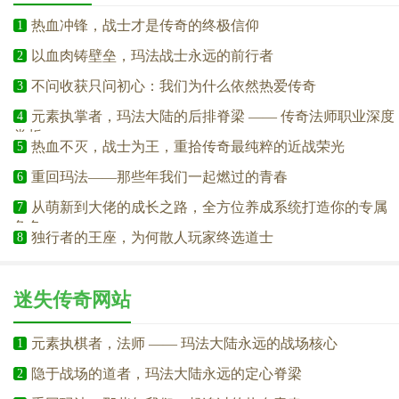
热血冲锋，战士才是传奇的终极信仰
1
以血肉铸壁垒，玛法战士永远的前行者
2
不问收获只问初心：我们为什么依然热爱传奇
3
元素执掌者，玛法大陆的后排脊梁 —— 传奇法师职业深度
4
赏析
热血不灭，战士为王，重拾传奇最纯粹的近战荣光
5
重回玛法——那些年我们一起燃过的青春
6
从萌新到大佬的成长之路，全方位养成系统打造你的专属
7
角色
独行者的王座，为何散人玩家终选道士
8
迷失传奇网站
元素执棋者，法师 —— 玛法大陆永远的战场核心
1
隐于战场的道者，玛法大陆永远的定心脊梁
2