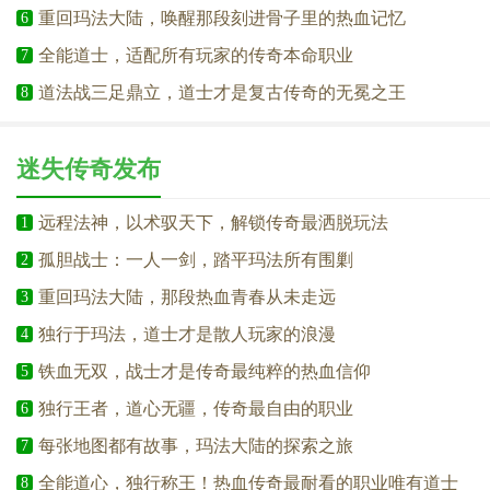
重回玛法大陆，唤醒那段刻进骨子里的热血记忆
6
全能道士，适配所有玩家的传奇本命职业
7
道法战三足鼎立，道士才是复古传奇的无冕之王
8
迷失传奇发布
远程法神，以术驭天下，解锁传奇最洒脱玩法
1
孤胆战士：一人一剑，踏平玛法所有围剿
2
重回玛法大陆，那段热血青春从未走远
3
独行于玛法，道士才是散人玩家的浪漫
4
铁血无双，战士才是传奇最纯粹的热血信仰
5
独行王者，道心无疆，传奇最自由的职业
6
每张地图都有故事，玛法大陆的探索之旅
7
全能道心，独行称王！热血传奇最耐看的职业唯有道士
8