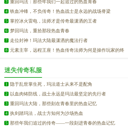
重回玛法：那些年我们一起追过的热血青春
3
铁血冲锋，不负传奇！热血战士是永远的战场脊梁
4
掌控冰火雷电，法师才是传奇最潇洒的王者
5
梦回玛法，重拾那段热血青春
6
走位封神！玛法大陆最潇洒的魔法行者
7
元素主宰，远程王座！热血传奇法师为何是操作玩家的终
8
极归宿
迷失传奇私服
隐于乱世掌生死，玛法道士从来不是配角
1
以血肉铸防线，战士永远是玛法最坚定的先行者
2
重回玛法大陆，那些刻在青春里的热血记忆
3
执剑踏玛法，战士方知何为沙场热血
4
那些年我们追过的传奇——一段刻进青春的热血记忆
5