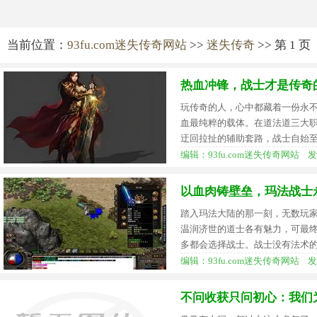
当前位置：
93fu.com迷失传奇网站
>>
迷失传奇
>> 第 1 页
热血冲锋，战士才是传奇
玩传奇的人，心中都藏着一份永
血最纯粹的载体。在道法道三大
迂回拉扯的辅助套路，战士自始
编辑：93fu.com迷失传奇网站 发布时间
以血肉铸壁垒，玛法战士
踏入玛法大陆的那一刻，无数玩
温润济世的道士各有魅力，可最
多都会选择战士。战士没有法术
编辑：93fu.com迷失传奇网站 发布时间
不问收获只问初心：我们