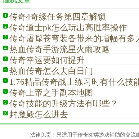
随机文章
传奇4奇缘任务第四章解锁
1
传奇道士pk怎么玩出高胜率操作
2
传奇屠噬苍穹装备带来的增幅有多
3
热血传奇手游流星火雨攻略
4
传奇幸运要如何提升
5
热血传奇怎么去白日门
6
1.76精品传奇战士练习时有什么技
7
传奇上帝之手副本地图
8
传奇技能的升级方法有哪些？
9
封魔殿怎么进去
10
法律免责：只适用于传奇SF类游戏辅助的交流