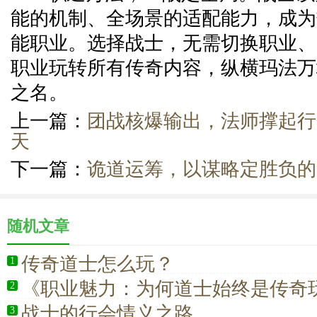
能的机制、全场景的适配能力，成为
能职业。选择战士，无需切换职业、
职业玩转所有传奇内容，纵横玛法万
之名。
上一篇：
团战核爆输出，法师撑起行
天
下一篇：
诡道运筹，以谋略定胜负的
随机文章
传奇道士怎么玩？
1
《职业魅力：为何道士始终是传奇
2
好》
战士的行会情义之路
3