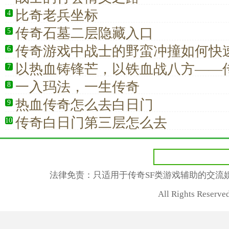
比奇老兵坐标
4
传奇石墓二层隐藏入口
5
传奇游戏中战士的野蛮冲撞如何快
6
以热血铸锋芒，以铁血战八方——
7
永远的近战王者
一入玛法，一生传奇
8
热血传奇怎么去白日门
9
传奇白日门第三层怎么去
10
法律免责：只适用于传奇SF类游戏辅助的交流
All Rights Rese