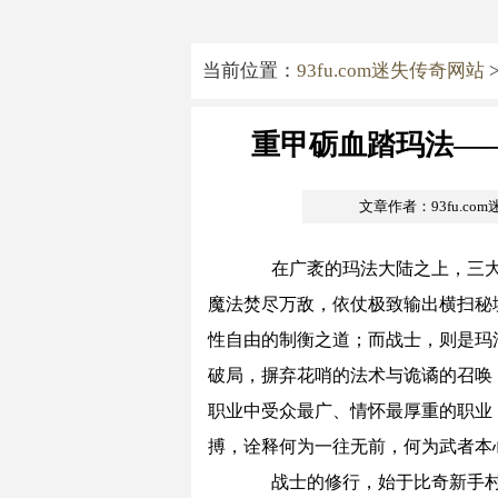
当前位置：
93fu.com迷失传奇网站
重甲砺血踏玛法—
文章作者：93fu.co
在广袤的玛法大陆之上，三大
魔法焚尽万敌，依仗极致输出横扫秘
性自由的制衡之道；而战士，则是玛
破局，摒弃花哨的法术与诡谲的召唤
职业中受众最广、情怀最厚重的职业
搏，诠释何为一往无前，何为武者本
战士的修行，始于比奇新手村