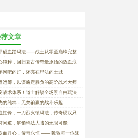
推荐文章
甲砺血踏玛法——战士从零至巅峰完整
长之路
心纯粹，回归复古传奇最原始的热血浪
年网吧的灯，还亮在玛法的土城
道运筹，以谋略定胜负的高阶战术大师
变战术体系！道士解锁全场景自由玩法
光的纯粹：无关输赢的战斗乐趣
血扛锋，一刀烈火镇玛法，传奇硬汉只
战士
符问道，解锁玛法大陆的无限可能
铁血丹心，传奇永恒 —— 致敬每一位战