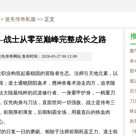
>>
迷失传奇私服
>> 正文
—战士从零至巅峰完整成长之路
重
m迷失传奇网站
发布时间：2026-05-27 09:12:09
成
本
漫
那
职业构筑起最稳固的冒险者生态。法师引天地元素，以
诡
境；道士通晓阴阳蛊术，携神兽毒术游走四方，追求随
百
法大陆最纯粹的武道修行者。一身重甲护身，一柄重刃
刀
，仅凭肉身与刀法，直面世间一切强敌。战士是传奇三
铁
，前期厚积薄发，后期制霸全场，用最直白的铁血肉
玩
执
心。
《
的日复一日的磨砺。相较于法师前期耗蓝乏力、道士前