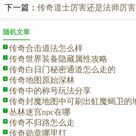
下一篇：
传奇道士厉害还是法师厉害
随机文章
传奇合击道法怎么样
1
传奇世界装备隐藏属性攻略
2
传奇白日门秘密通道怎么走的
3
传奇地图原始深林
4
传奇中的称号玩法分享
5
传奇封魔地图中可刷出虹魔蝎卫的
6
丛林迷宫npc在哪
7
传奇不归路怎么走
8
传奇勋章哪里打
9