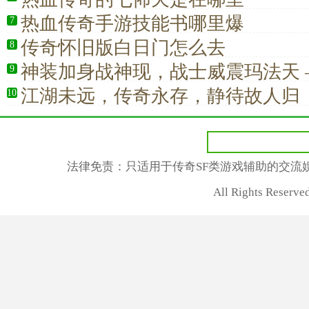
热血传奇手游技能书哪里爆
7
传奇怀旧版白日门怎么去
8
神装加身战神现，战士威震玛法天 
9
装备养成传奇
江湖未远，传奇永存，静待故人归
10
法律免责：只适用于传奇SF类游戏辅助的交流
All Rights Rese