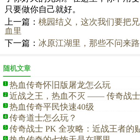
只要做你自己就好。
上一篇：
桃园结义，这次我们要把兄
血里
下一篇：
冰原江湖里，那些不问来路
随机文章
热血传奇怀旧版屠龙怎么玩
1
近战之王，热血不灭 —— 传奇战
2
法脊梁
热血传奇平民快速40级
3
传奇道士怎么玩？
4
传奇战士 PK 全攻略：近战王者的
5
热血传奇的七怖天是在哪里
6