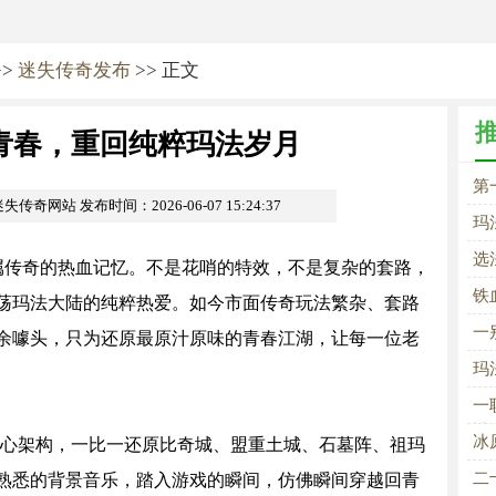
>>
迷失传奇发布
>> 正文
青春，重回纯粹玛法岁月
第
m迷失传奇网站
发布时间：2026-06-07 15:24:37
玛
选
属传奇的热血记忆。不是花哨的特效，不是复杂的套路，
怪
铁
荡玛法大陆的纯粹热爱。如今市面传奇玩法繁杂、套路
路
一
余噱头，只为还原最原汁原味的青春江湖，让每一位老
玛
一
神
冰
本核心架构，一比一还原比奇城、盟重土城、石墓阵、祖玛
二
熟悉的背景音乐，踏入游戏的瞬间，仿佛瞬间穿越回青